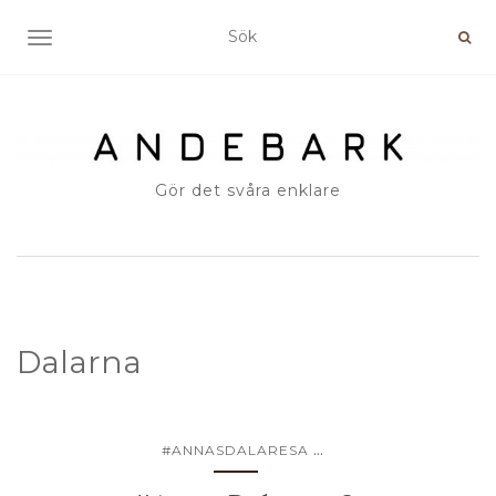
SLÅ PÅ/AV NAVIGERING
Gör det svåra enklare
Dalarna
...
#ANNASDALARESA