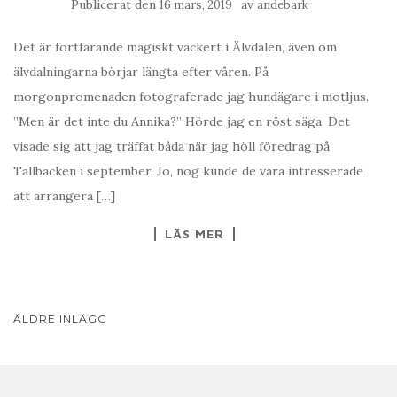
Publicerat den
av
16 mars, 2019
andebark
Det är fortfarande magiskt vackert i Älvdalen, även om
älvdalningarna börjar längta efter våren. På
morgonpromenaden fotograferade jag hundägare i motljus.
”Men är det inte du Annika?” Hörde jag en röst säga. Det
visade sig att jag träffat båda när jag höll föredrag på
Tallbacken i september. Jo, nog kunde de vara intresserade
att arrangera […]
LÄS MER
INLÄGGSNAVIGERING
ÄLDRE INLÄGG