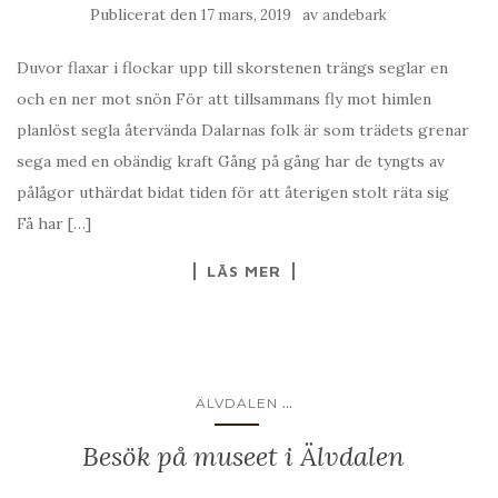
Publicerat den
av
17 mars, 2019
andebark
Duvor flaxar i flockar upp till skorstenen trängs seglar en
och en ner mot snön För att tillsammans fly mot himlen
planlöst segla återvända Dalarnas folk är som trädets grenar
sega med en obändig kraft Gång på gång har de tyngts av
pålågor uthärdat bidat tiden för att återigen stolt räta sig
Få har […]
LÄS MER
...
ÄLVDALEN
Besök på museet i Älvdalen