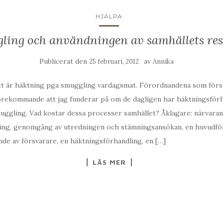
HJÄLPA
ling och användningen av samhällets res
Publicerat den
av
25 februari, 2012
Annika
ätt är häktning pga smuggling vardagsmat. Förordnandena som försv
förekommande att jag funderar på om de dagligen har häktningsför
uggling. Vad kostar dessa processer samhället? Åklagare: närvaran
ing, genomgång av utredningen och stämningsansökan, en huvudfö
de av försvarare, en häktningsförhandling, en […]
LÄS MER