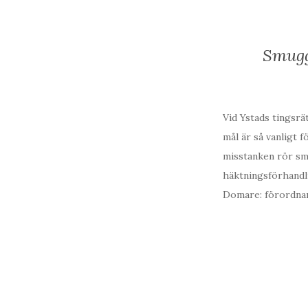
Smugg
Vid Ystads tingsr
mål är så vanligt 
misstanken rör sm
häktningsförhandl
Domare: förordnan