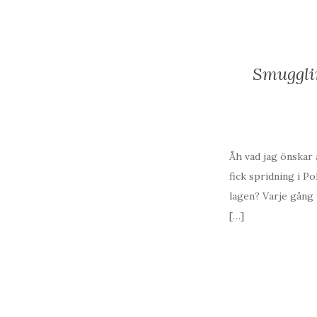
Smugglin
Åh vad jag önskar a
fick spridning i P
lagen? Varje gång 
[…]