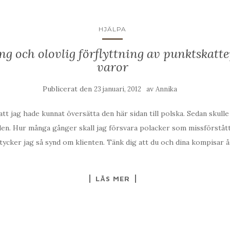
HJÄLPA
g och olovlig förflyttning av punktskatte
varor
Publicerat den
av
23 januari, 2012
Annika
tt jag hade kunnat översätta den här sidan till polska. Sedan skulle j
olen. Hur många gånger skall jag försvara polacker som missförståt
tycker jag så synd om klienten. Tänk dig att du och dina kompisar åk
LÄS MER