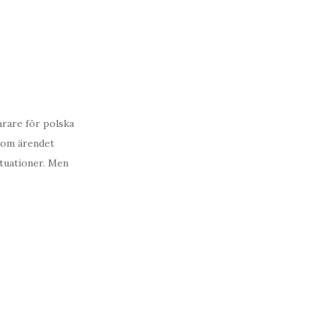
arare för polska
a om ärendet
ituationer. Men