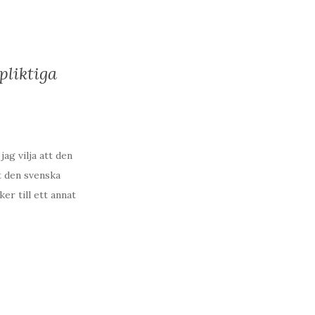
pliktiga
ag vilja att den
t den svenska
er till ett annat