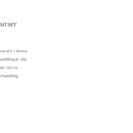
urser
arare i dessa
handlingar där
de vid en
rhandling