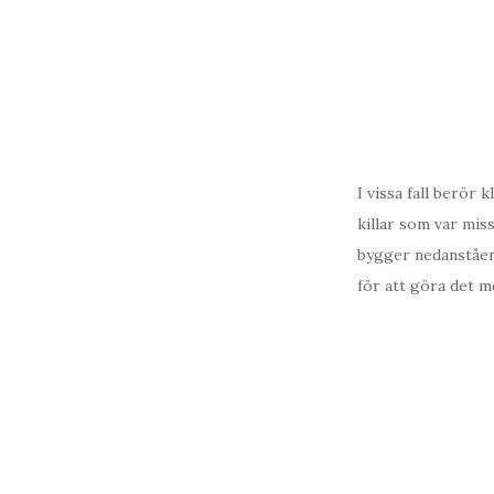
I vissa fall berör
killar som var miss
bygger nedanståend
för att göra det me