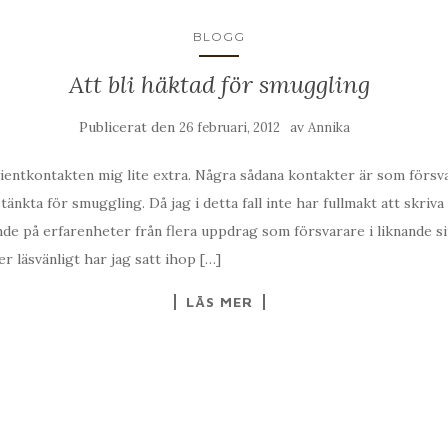
BLOGG
Att bli häktad för smuggling
Publicerat den
av
26 februari, 2012
Annika
 klientkontakten mig lite extra. Några sådana kontakter är som försv
tänkta för smuggling. Då jag i detta fall inte har fullmakt att skriv
e på erfarenheter från flera uppdrag som försvarare i liknande s
r läsvänligt har jag satt ihop […]
LÄS MER