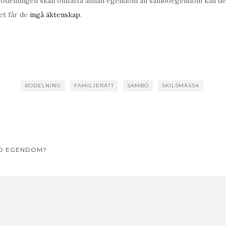
 bodelningen skall omfatta annan egendom än samboegendom kan det
let får de
ingå äktenskap
.
BODELNING
FAMILJERÄTT
SAMBO
SKILSMÄSSA
avigering
LD EGENDOM?