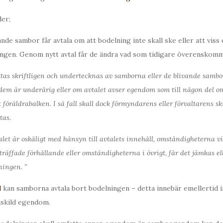
er;
ande sambor får avtala om att bodelning inte skall ske eller att vis
ningen. Genom nytt avtal får de ändra vad som tidigare överenskomm
ttas skriftligen och undertecknas av samborna eller de blivande sambo
em är underårig eller om avtalet avser egendom som till någon del o
 föräldrabalken. I så fall skall dock förmyndarens eller förvaltarens skr
as.
talet är oskäligt med hänsyn till avtalets innehåll, omständigheterna vi
nträffade förhållande eller omständigheterna i övrigt, får det jämkas e
ningen. ”
l
kan samborna avtala bort bodelningen – detta innebär emellertid i
skild egendom.