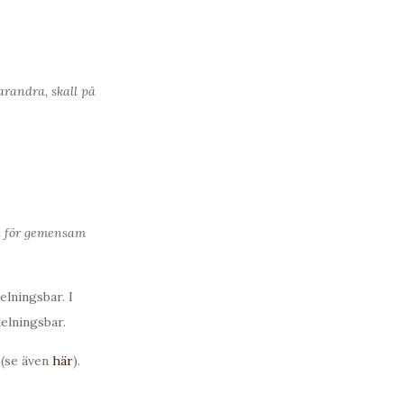
randra, skall på
s för gemensam
lningsbar. I
elningsbar.
(se även
här
).