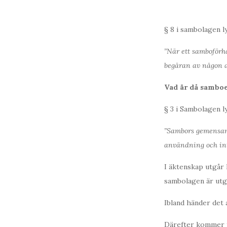
§ 8 i sambolagen l
”När ett samboförh
begäran av någon 
Vad är då samb
§ 3 i Sambolagen l
”Sambors gemensam
användning och inte
I äktenskap utgår 
sambolagen är utg
Ibland händer det 
Därefter kommer 