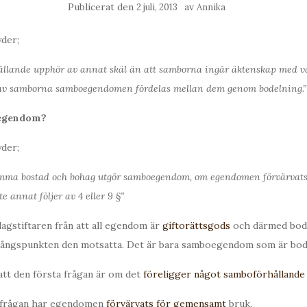
Publicerat den
av
2 juli, 2013
Annika
yder;
ållande upphör av annat skäl än att samborna ingår äktenskap med va
av samborna samboegendomen fördelas mellan dem genom bodelning.”
oegendom?
yder;
ma bostad och bohag utgör samboegendom, om egendomen förvärvat
 annat följer av 4 eller 9 §”
lagstiftaren från att all egendom är
giftorättsgods
och därmed bode
ångspunkten den motsatta. Det är bara samboegendom som är bod
att den första frågan är om det
föreligger något samboförhållande
frågan har egendomen
förvärvats för gemensamt
bruk.