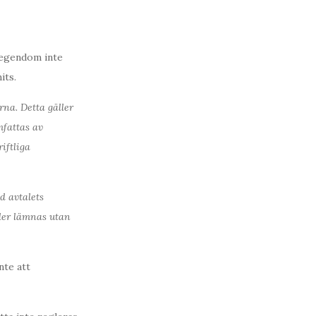
s egendom inte
its.
rna. Detta gäller
mfattas av
iftliga
d avtalets
ller lämnas utan
nte att