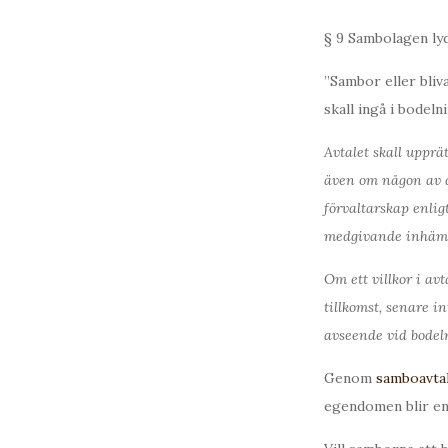
§ 9 Sambolagen lyd
”Sambor eller bliv
skall ingå i bodel
Avtalet skall upprä
även om någon av d
förvaltarskap enligt
medgivande inhämt
Om ett villkor i av
tillkomst, senare i
avseende vid bodel
Genom
samboavta
egendomen blir en