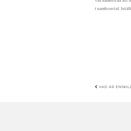
Vill samborna att
i samboavtal. Istäl
Inläggsn
VAD ÄR ENSKI