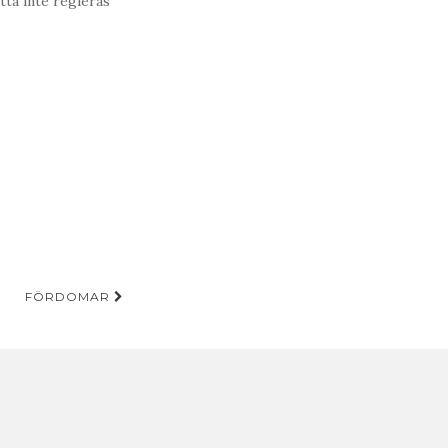
ta inte regleras
FÖRDOMAR