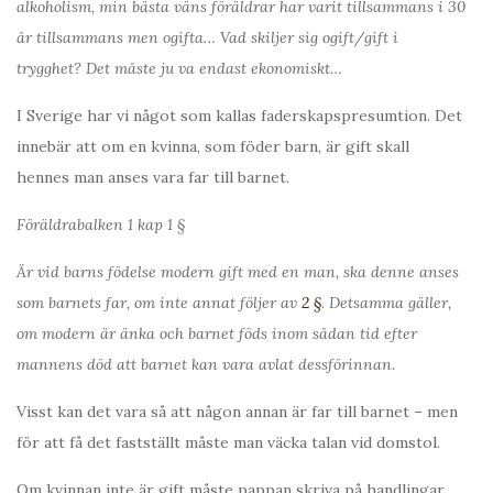
alkoholism, min bästa väns föräldrar har varit tillsammans i 30
år tillsammans men ogifta… Vad skiljer sig ogift/gift i
trygghet? Det måste ju va endast ekonomiskt…
I Sverige har vi något som kallas faderskapspresumtion. Det
innebär att om en kvinna, som föder barn, är gift skall
hennes man anses vara far till barnet.
Föräldrabalken 1 kap 1 §
Är vid barns födelse modern gift med en man, ska denne anses
som barnets far, om inte annat följer av
2 §
. Detsamma gäller,
om modern är änka och barnet föds inom sådan tid efter
mannens död att barnet kan vara avlat dessförinnan.
Visst kan det vara så att någon annan är far till barnet – men
för att få det fastställt måste man väcka talan vid domstol.
Om kvinnan inte är gift måste pappan skriva på handlingar