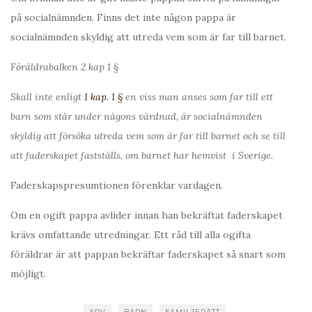
på socialnämnden. Finns det inte någon pappa är
socialnämnden skyldig att utreda vem som är far till barnet.
Föräldrabalken 2 kap 1 §
Skall inte enligt
1 kap. 1 §
en viss man anses som far till ett
barn som står under någons vårdnad, är socialnämnden
skyldig att försöka utreda vem som är far till barnet och se till
att faderskapet fastställs, om barnet har hemvist i Sverige.
Faderskapspresumtionen förenklar vardagen.
Om en ogift pappa avlider innan han bekräftat faderskapet
krävs omfattande utredningar. Ett råd till alla ogifta
föräldrar är att pappan bekräftar faderskapet så snart som
möjligt.
ARV
BARN
FAMILJERÄTT