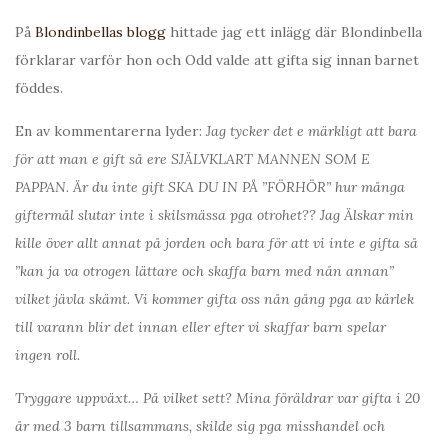
På
Blondinbellas blogg
hittade jag ett inlägg där Blondinbella
förklarar varför hon och Odd valde att gifta sig innan barnet
föddes.
En av kommentarerna lyder:
Jag tycker det e märkligt att bara
för att man e gift så ere SJÄLVKLART MANNEN SOM E
PAPPAN. Är du inte gift SKA DU IN PÅ ”FÖRHÖR” hur många
giftermål slutar inte i skilsmässa pga otrohet?? Jag Älskar min
kille över allt annat på jorden och bara för att vi inte e gifta så
”kan ja va otrogen lättare och skaffa barn med nån annan”
vilket jävla skämt. Vi kommer gifta oss nån gång pga av kärlek
till varann blir det innan eller efter vi skaffar barn spelar
ingen roll.
Tryggare uppväxt… På vilket sett? Mina föräldrar var gifta i 20
år med 3 barn tillsammans, skilde sig pga misshandel och