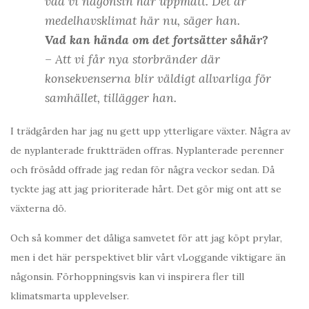
vad vi någonsin har uppmätt. Det är
medelhavsklimat här nu, säger han.
Vad kan hända om det fortsätter såhär?
– Att vi får nya storbränder där
konsekvenserna blir väldigt allvarliga för
samhället, tillägger han.
I trädgården har jag nu gett upp ytterligare växter. Några av
de nyplanterade fruktträden offras. Nyplanterade perenner
och frösådd offrade jag redan för några veckor sedan. Då
tyckte jag att jag prioriterade hårt. Det gör mig ont att se
växterna dö.
Och så kommer det dåliga samvetet för att jag köpt prylar,
men i det här perspektivet blir vårt vLoggande viktigare än
någonsin. Förhoppningsvis kan vi inspirera fler till
klimatsmarta upplevelser.