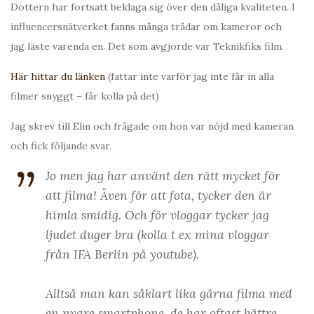
Dottern har fortsatt beklaga sig över den dåliga kvaliteten. I
influencersnätverket fanns många trådar om kameror och
jag läste varenda en. Det som avgjorde var Teknikfiks film.
Här hittar du länken
(fattar inte varför jag inte får in alla
filmer snyggt – får kolla på det)
Jag skrev till Elin och frågade om hon var nöjd med kameran
och fick följande svar.
Jo men jag har använt den rätt mycket för
att filma! Även för att fota, tycker den är
himla smidig. Och för vloggar tycker jag
ljudet duger bra (kolla t ex mina vloggar
från IFA Berlin på youtube).
Alltså man kan såklart lika gärna filma med
en nyare smartphone, de har oftast bättre