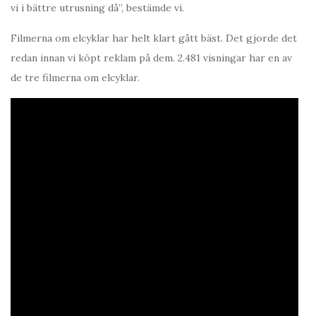
vi i bättre utrusning då”, bestämde vi.
Filmerna om elcyklar har helt klart gått bäst. Det gjorde det
redan innan vi köpt reklam på dem. 2.481 visningar har en av
de tre filmerna om elcyklar.