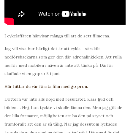
I cykelaffären hänvisar många till att de sett filmerna.
Jag vill visa hur härligt det är att cykla – särskilt
nedförsbackarna som ger den där adrenalinkicken. Att rulla
nerför med mobilen i näven är inte att tänka på. Därför
skaffade vi en gopro 5 i juni.
Här hittar du vår första film med go pron.
Dottern var inte alls nöjd med resultatet. Kass ljud och
bilden … Nej, hon tyckte vi skulle lämna den. Men jag gillade
det lilla formatet, möjligheten att ha den på styret och
framförallt att den är så tålig. När jag dessutom lyckades
koppla ihop den med mobilen var jag såld. Däremot är det