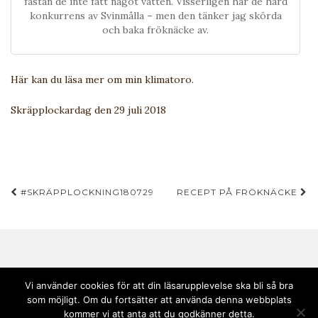
fastän de inte fått något vatten. Visserligen har de hård
konkurrens av Svinmålla – men den tänker jag skörda
och baka fröknäcke av.
Här kan du läsa mer om min klimatoro.
Skräpplockardag den 29 juli 2018
Inläggsnavigering
#SKRÄPPLOCKNING180729
RECEPT PÅ FRÖKNÄCKE
Vi använder cookies för att din läsarupplevelse ska bli så bra
som möjligt. Om du fortsätter att använda denna webbplats
Copyright © 2020 Andebark | Tema av
Colorlib
drivs med
WordPress
kommer vi att anta att du godkänner detta.