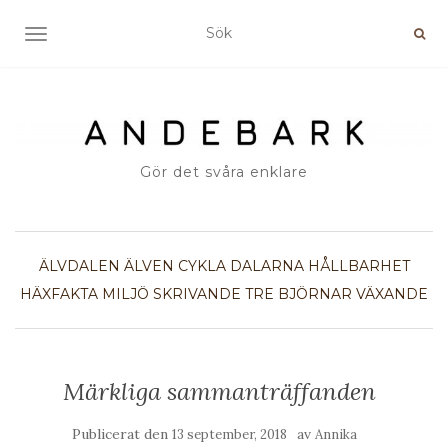
SLÅ PÅ/AV NAVIGERING
Gör det svåra enklare
ÄLVDALEN
ÄLVEN
CYKLA
DALARNA
HÅLLBARHET
HÄXFAKTA
MILJÖ
SKRIVANDE
TRE BJÖRNAR
VÄXANDE
Märkliga sammanträffanden
Publicerat den
av
13 september, 2018
Annika