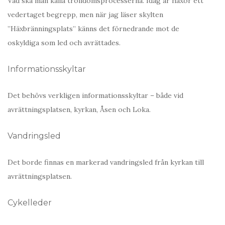
Vad ska man kalla trolldomsprocesserna. Idag är häxor ett
vedertaget begrepp, men när jag läser skylten
”Häxbränningsplats” känns det förnedrande mot de
oskyldiga som led och avrättades.
Informationsskyltar
Det behövs verkligen informationsskyltar – både vid
avrättningsplatsen, kyrkan, Åsen och Loka.
Vandringsled
Det borde finnas en markerad vandringsled från kyrkan till
avrättningsplatsen.
Cykelleder