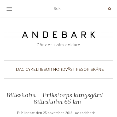
SLÅ PÅ/AV NAVIGERING
Gör det svåra enklare
1 DAG
CYKELRESOR
NORDVÄST
RESOR
SKÅNE
Billesholm – Erikstorps kungsgård –
Billesholm 65 km
Publicerat den
av
25 november, 2018
andebark