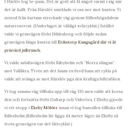
I Härlöv tog te-paus. Det är gott att få något varmt i sig när
det är kallt. Från Härslöv snirklade vi oss ner mot kusten. Vi
avstod från kartans streckade väg genom Hilleshögsdalens
naturreservat. (Underlaget är väldigt svårcyklat.) Istället
valde vi grusvägen förbi Hildesborg och följde sedan
grusvägen längs kusten till
Erikstorp Kungsgård där vi åt
prisvärd julbrunch
.
Vi valde asfaltsvägen förbi Säbyholm och ”Norra slingan”
mot Vallåkra. Trots att det fanns en bred bana att cykla på
valde att svänga av mot Härslöv pga den kraftiga biltrafiken.
Vi tog samma väg tillbaka upp till väg 110 men valde att korsa
den och fortsätta förbi Gultarp och Videröra. I Ekeby gjorde
vi ett stopp i
Ekeby Möbler
innan vi tog banvallen tillbaka till
Billesholm (Billesholm lär ligga 44 meter lägre än Ekeby så
trots grusvägen var det lättcyklat.)