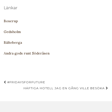
Länkar
Boserup
Gedsholm
Bälteberga
Andra gods runt Söderåsen
Inläggsnavigering
#FRIDAYSFORFUTURE
HÄFTIGA HOTELL JAG EN GÅNG VILLE BESÖKA