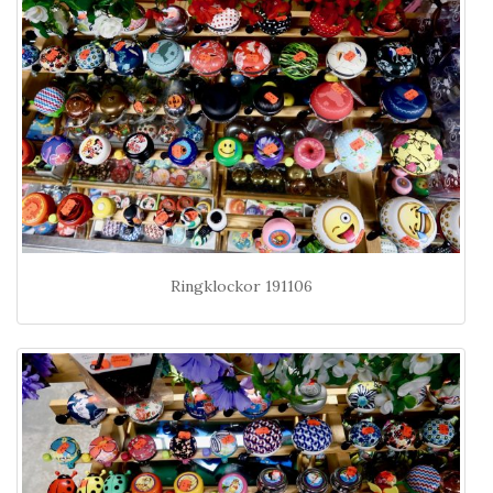
Ringklockor 191106