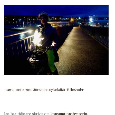
I samarbete med Jönssons cykelaffär, Billesholm
Jag har tidigare skrivit om
konsumtionshysterin
,