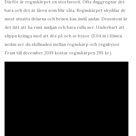
Därför är regnskärpet en storfavorit. Ofta duggregnar det
bara och det är låren som blir våta. Regnskärpet skyddar de
mest utsatta delarna och benen kan ändå andas. Dessutom är
det lätt att ha runt midjan och bara rulla ner. Underbart att
slippa kränga med att dra på och av byxor. (5.04 in i filmen
nedan ser du skillnaden mellan regnskärp och regnbyxor.
Fram till december 2019 kostar regnskärpen 295 kr.)