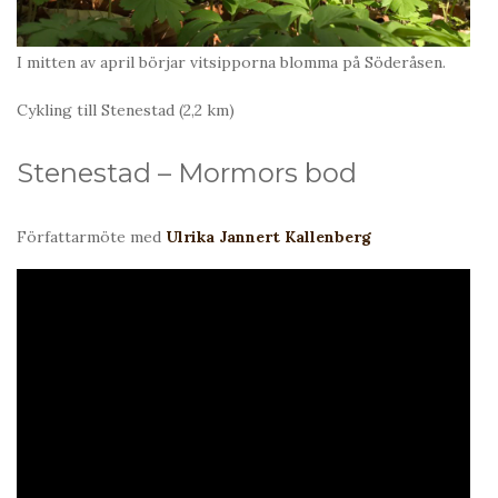
I mitten av april börjar vitsipporna blomma på Söderåsen.
Cykling till Stenestad (2,2 km)
Stenestad – Mormors bod
Författarmöte med
Ulrika Jannert Kallenberg