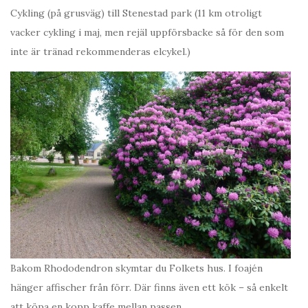
Cykling (på grusväg) till Stenestad park (11 km otroligt
vacker cykling i maj, men rejäl uppförsbacke så för den som
inte är tränad rekommenderas elcykel.)
Bakom Rhododendron skymtar du Folkets hus. I foajén
hänger affischer från förr. Där finns även ett kök – så enkelt
att köpa en kopp kaffe mellan passen.