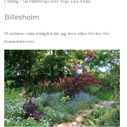
Cykling – via Fälleberga över Vege å (ca 4 km)
Billesholm
Vi avslutar i min trädgård där jag även säljer böcker för
Kvinnohistorier.