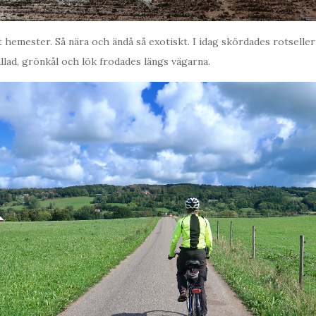
it hemester. Så nära och ändå så exotiskt. I idag skördades rotselle
llad, grönkål och lök frodades längs vägarna.