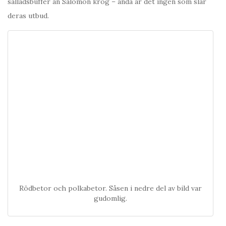
salladsbuffér än Salomon krog – ändå är det ingen som slår
deras utbud.
Rödbetor och polkabetor. Såsen i nedre del av bild var
gudomlig.