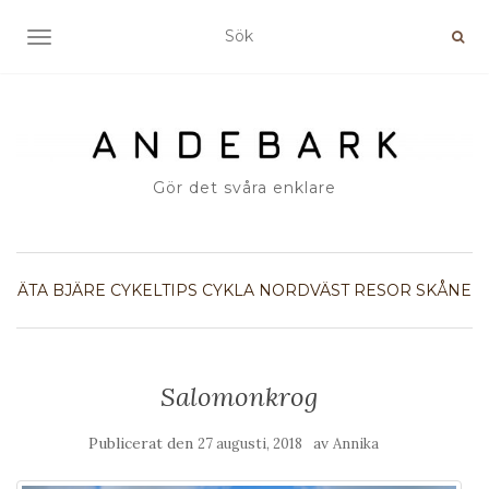
SLÅ PÅ/AV NAVIGERING
Gör det svåra enklare
ÄTA
BJÄRE
CYKELTIPS
CYKLA
NORDVÄST
RESOR
SKÅNE
Salomonkrog
Publicerat den
av
27 augusti, 2018
Annika