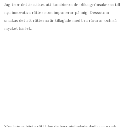
Jag tror det är sättet att kombinera de olika grönsakerna till
nya innovativa rätter som imponerar på mig. Dessutom
smakas det att rätterna är tillagade med bra råvaror och så
mycket kärlek.
Söndagens bästa rätt blev de baconinlindade dadlarna – och