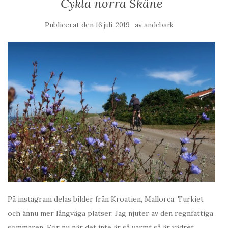
Cykla norra Skåne
Publicerat den
av
16 juli, 2019
andebark
På instagram delas bilder från Kroatien, Mallorca, Turkiet
och ännu mer långväga platser. Jag njuter av den regnfattiga
sommaren. För nu när det inte är så varmt så är vädret