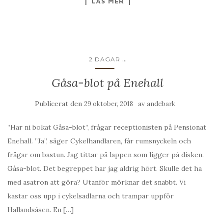
LÄS MER
...
2 DAGAR
Gåsa-blot på Enehall
Publicerat den
av
29 oktober, 2018
andebark
”Har ni bokat Gåsa-blot”, frågar receptionisten på Pensionat
Enehall. ”Ja”, säger Cykelhandlaren, får rumsnyckeln och
frågar om bastun. Jag tittar på lappen som ligger på disken.
Gåsa-blot. Det begreppet har jag aldrig hört. Skulle det ha
med asatron att göra? Utanför mörknar det snabbt. Vi
kastar oss upp i cykelsadlarna och trampar uppför
Hallandsåsen. En […]