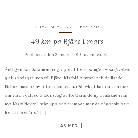
...
#KLIMATSMARTAUPPLEVELSER
49 km på Bjäre i mars
Publicerat den
av
24 mars, 2019
andebark
Äntligen har Salomonkrog öppnat för säsongen – så givetvis
gick söndagsturen till Bjäre. Klarblå himmel och drillande
lärkor, massor av foton i kameran. (På cyklat kan du läsa mer
om turen och se bilder.) Jag är fortfarande nyförälskad i min
nya Nishikicykel, står upp och trampar mer än någonsin bara
för att hon är så […]
LÄS MER