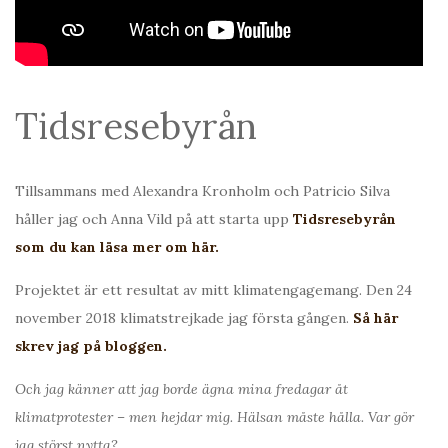
Tidsresebyrån
Tillsammans med Alexandra Kronholm och Patricio Silva
håller jag och Anna Vild på att starta upp
Tidsresebyrån
som du kan läsa mer om här.
Projektet är ett resultat av mitt klimatengagemang. Den 24
november 2018 klimatstrejkade jag första gången.
Så här
skrev jag på bloggen.
Och jag känner att jag borde ägna mina fredagar åt
klimatprotester – men hejdar mig. Hälsan måste hålla. Var gör
jag störst nytta?