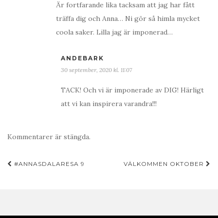
Är fortfarande lika tacksam att jag har fått
träffa dig och Anna… Ni gör så himla mycket
coola saker. Lilla jag är imponerad…
ANDEBARK
30 september, 2020 kl. 11:07
TACK! Och vi är imponerade av DIG! Härligt
att vi kan inspirera varandra!!!
Kommentarer är stängda.
Inläggsnavigering
#ANNASDALARESA 9
VÄLKOMMEN OKTOBER