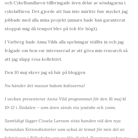
och Cykelhandlaren tillbringade även delar av söndagarna i
cykelaffären. Det gjorde att han inte märkte hur mycket jag
jobbade med alla mina projekt (annars hade han garanterat
stoppat mig då tempot blev på tok för högt).
I Varberg hade Anna Vilds alla spelningar ställts in och jag
frågade om hon var intresserad av att göra min research så
att jag slapp resa kollektivt.
Den 10 maj skrev jag så här på bloggen
Nu händer det massor bakom kulisserna!
I veckan presenterar Anna Vild programmet för den 16 maj kl
10-12 i Älvdalen – som även sänds via youtube och zoom.
Samtidigt lägger Cissela Larsson sista handen vid den nya
hemsidan Kvinnohistorier som också är temat för min del av
bokmässan i Billesholm som nu blir digital. Reservera redan nu