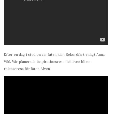
Efter en dag i studion var låten klar. Rekordfart enligt Anna
Vild. Vår planerade inspirationsresa fick även bli en
releaseresa för låten Älven.