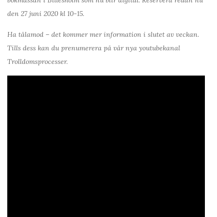
den 27 juni 2020 kl 10-15.
Ha tålamod – det kommer mer information i slutet av veckan.
Tills dess kan du prenumerera på vår nya youtubekanal
Trolldomsprocesser.