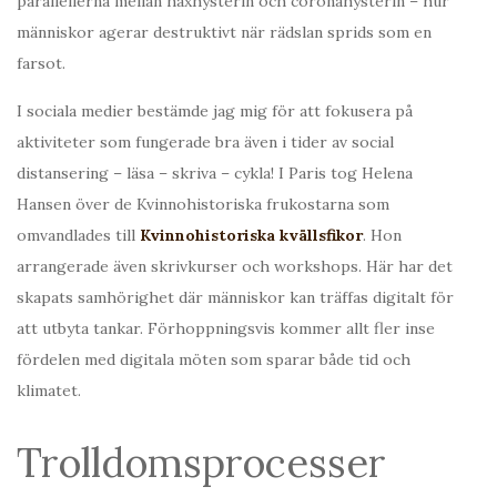
parallellerna mellan häxhysterin och coronahysterin – hur
människor agerar destruktivt när rädslan sprids som en
farsot.
I sociala medier bestämde jag mig för att fokusera på
aktiviteter som fungerade bra även i tider av social
distansering – läsa – skriva – cykla! I Paris tog Helena
Hansen över de Kvinnohistoriska frukostarna som
omvandlades till
Kvinnohistoriska kvällsfikor
. Hon
arrangerade även skrivkurser och workshops. Här har det
skapats samhörighet där människor kan träffas digitalt för
att utbyta tankar. Förhoppningsvis kommer allt fler inse
fördelen med digitala möten som sparar både tid och
klimatet.
Trolldomsprocesser