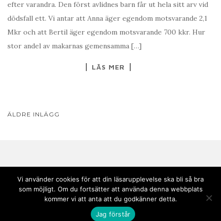
efter varandra. Den först avlidnes barn får ut hela sitt arv vid
dödsfall ett. Vi antar att Anna äger egendom motsvarande 2,1
Mkr och att Bertil äger egendom motsvarande 700 kkr. Hur
stor andel av makarnas gemensamma […]
LÄS MER
INLÄGGSNAVIGERING
ÄLDRE INLÄGG
Vi använder cookies för att din läsarupplevelse ska bli så bra
som möjligt. Om du fortsätter att använda denna webbplats
Copyright © 2020 Andebark | Tema av
Colorlib
drivs med
WordPress
kommer vi att anta att du godkänner detta.
Jag förstår