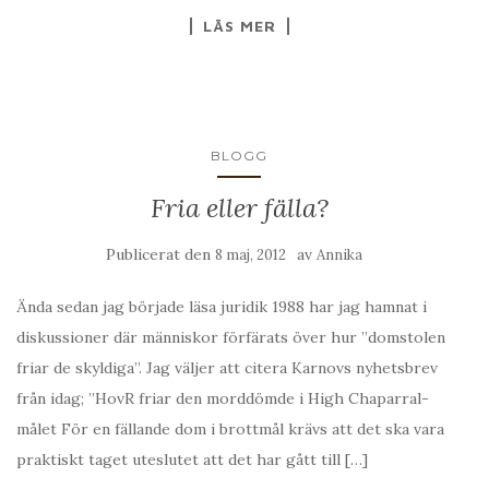
LÄS MER
BLOGG
Fria eller fälla?
Publicerat den
av
8 maj, 2012
Annika
Ända sedan jag började läsa juridik 1988 har jag hamnat i
diskussioner där människor förfärats över hur ”domstolen
friar de skyldiga”. Jag väljer att citera Karnovs nyhetsbrev
från idag; ”HovR friar den morddömde i High Chaparral-
målet För en fällande dom i brottmål krävs att det ska vara
praktiskt taget uteslutet att det har gått till […]