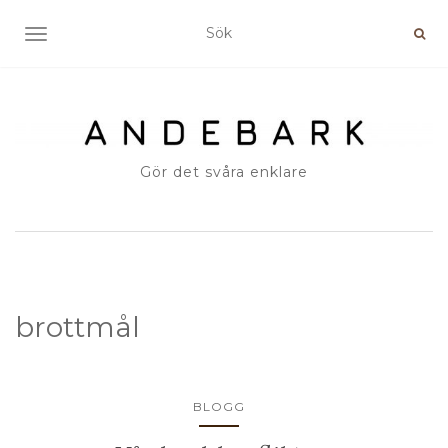
SLÅ PÅ/AV NAVIGERING
Gör det svåra enklare
brottmål
BLOGG