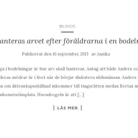
BLOGG
anteras arvet efter föräldrarna i en bode
Publicerat den
av
16 september, 2013
Annika
åga i bodelningar är hur arv skall hanteras. Antag att både Anders o
 deras mödrar är i livet när de börjar diskutera skilsmässan. Ander
an om äktenskapsskillnad inkommer till tingsrätten medan Bertas m
inkomststämplats. Huvudregeln är att […]
LÄS MER