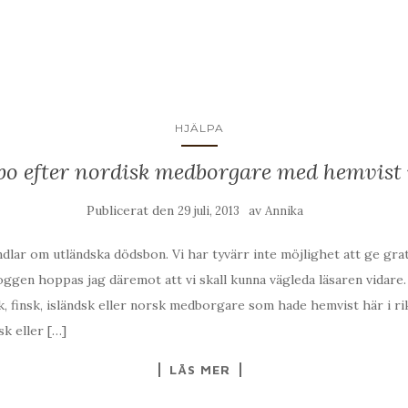
HJÄLPA
o efter nordisk medborgare med hemvist 
Publicerat den
av
29 juli, 2013
Annika
andlar om utländska dödsbon. Vi har tyvärr inte möjlighet att ge grat
gen hoppas jag däremot att vi skall kunna vägleda läsaren vidare.
, finsk, isländsk eller norsk medborgare som hade hemvist här i r
sk eller […]
LÄS MER