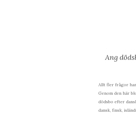
Ang dödsb
Allt fler frågor h
Genom den här blog
dödsbo efter dansk
dansk, finsk, isländ