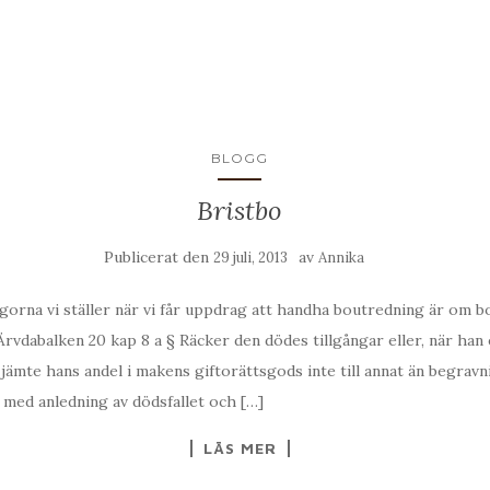
BLOGG
Bristbo
Publicerat den
av
29 juli, 2013
Annika
ågorna vi ställer när vi får uppdrag att handha boutredning är om b
Ärvdabalken 20 kap 8 a § Räcker den dödes tillgångar eller, när han
 jämte hans andel i makens giftorättsgods inte till annat än begrav
 med anledning av dödsfallet och […]
LÄS MER