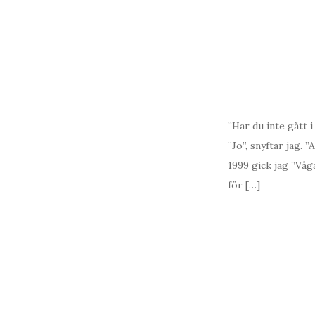
”Har du inte gått i
”Jo”, snyftar jag.
1999 gick jag ”Våg
för […]