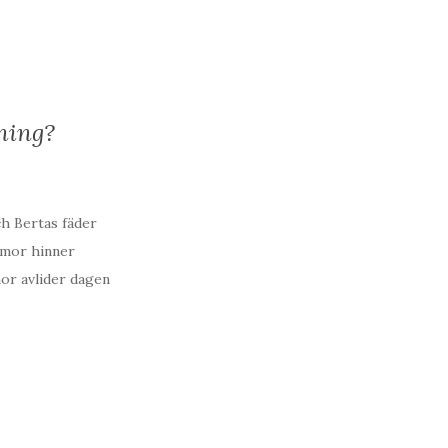
lning?
ch Bertas fäder
s mor hinner
or avlider dagen