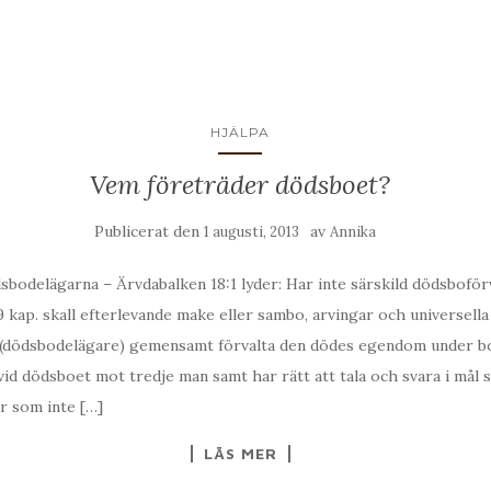
HJÄLPA
Vem företräder dödsboet?
Publicerat den
av
1 augusti, 2013
Annika
sbodelägarna – Ärvdabalken 18:1 lyder: Har inte särskild dödsboför
9 kap. skall efterlevande make eller sambo, arvingar och universella
(dödsbodelägare) gemensamt förvalta den dödes egendom under bo
id dödsboet mot tredje man samt har rätt att tala och svara i mål 
r som inte […]
LÄS MER