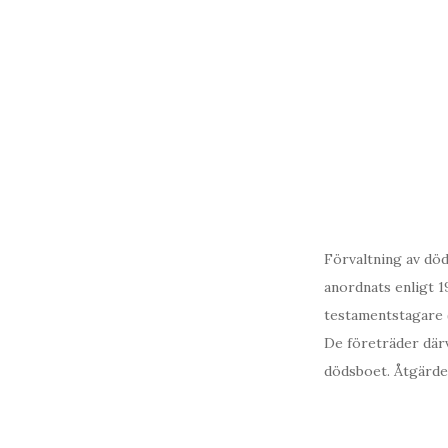
Förvaltning av död
anordnats enligt 1
testamentstagare 
De företräder därv
dödsboet. Åtgärde