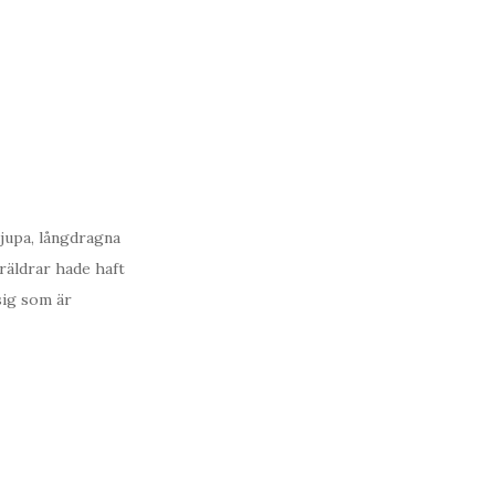
djupa, långdragna
räldrar hade haft
sig som är