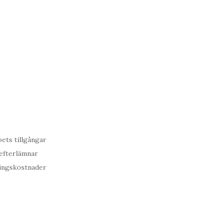
oets tillgångar
 efterlämnar
ningskostnader