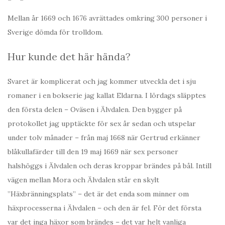
Mellan år 1669 och 1676 avrättades omkring 300 personer i
Sverige dömda för trolldom.
Hur kunde det här hända?
Svaret är komplicerat och jag kommer utveckla det i sju
romaner i en bokserie jag kallat Eldarna. I lördags släpptes
den första delen – Oväsen i Älvdalen. Den bygger på
protokollet jag upptäckte för sex år sedan och utspelar
under tolv månader – från maj 1668 när Gertrud erkänner
blåkullafärder till den 19 maj 1669 när sex personer
halshöggs i Älvdalen och deras kroppar brändes på bål. Intill
vägen mellan Mora och Älvdalen står en skylt
”Häxbränningsplats” – det är det enda som minner om
häxprocesserna i Älvdalen – och den är fel. För det första
var det inga häxor som brändes – det var helt vanliga