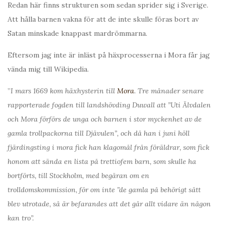
Redan här finns strukturen som sedan sprider sig i Sverige.
Att hålla barnen vakna för att de inte skulle föras bort av
Satan minskade knappast mardrömmarna.
Eftersom jag inte är inläst på häxprocesserna i Mora får jag
vända mig till Wikipedia.
”
I mars 1669 kom häxhysterin till
Mora
. Tre månader senare
rapporterade fogden till landshövding Duwall att ”Uti Älvdalen
och Mora förförs de unga och barnen i stor myckenhet av de
gamla trollpackorna till Djävulen”, och då han i juni höll
fjärdingsting i mora fick han klagomål från föräldrar, som fick
honom att sända en lista på trettiofem barn, som skulle ha
bortförts, till Stockholm, med begäran om en
trolldomskommission, för om inte ”de gamla på behörigt sätt
blev utrotade, så är befarandes att det går allt vidare än någon
kan tro”.