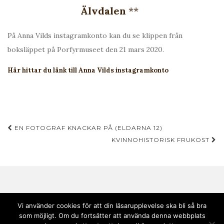
Älvdalen
**
På Anna Vilds instagramkonto kan du se klippen från
boksläppet på Porfyrmuseet den 21 mars 2020.
Här hittar du länk till Anna Vilds instagramkonto
Inläggsnavigering
EN FOTOGRAF KNACKAR PÅ (ELDARNA 12)
KVINNOHISTORISK FRUKOST
Vi använder cookies för att din läsarupplevelse ska bli så bra
som möjligt. Om du fortsätter att använda denna webbplats