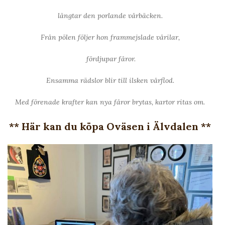
längtar den porlande vårbäcken.
Från pölen följer hon frammejslade vårilar,
fördjupar fåror.
Ensamma rädslor blir till ilsken vårflod.
Med förenade krafter kan nya fåror brytas, kartor ritas om.
** Här kan du köpa Oväsen i Älvdalen **