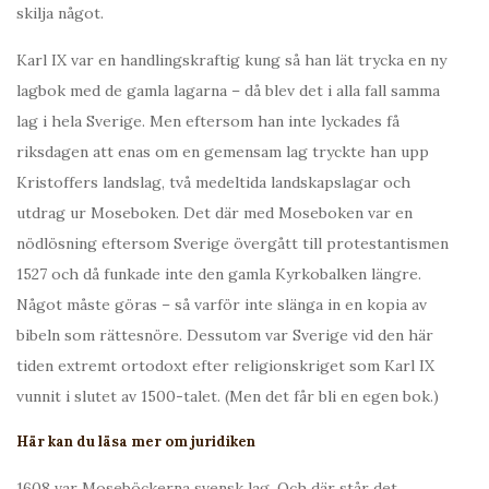
skilja något.
Karl IX var en handlingskraftig kung så han lät trycka en ny
lagbok med de gamla lagarna – då blev det i alla fall samma
lag i hela Sverige. Men eftersom han inte lyckades få
riksdagen att enas om en gemensam lag tryckte han upp
Kristoffers landslag, två medeltida landskapslagar och
utdrag ur Moseboken. Det där med Moseboken var en
nödlösning eftersom Sverige övergått till protestantismen
1527 och då funkade inte den gamla Kyrkobalken längre.
Något måste göras – så varför inte slänga in en kopia av
bibeln som rättesnöre. Dessutom var Sverige vid den här
tiden extremt ortodoxt efter religionskriget som Karl IX
vunnit i slutet av 1500-talet. (Men det får bli en egen bok.)
Här kan du läsa mer om juridiken
1608 var Moseböckerna svensk lag. Och där står det