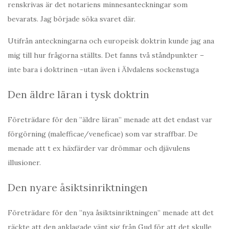
renskrivas är det notariens minnesanteckningar som
bevarats. Jag började söka svaret där.
Utifrån anteckningarna och europeisk doktrin kunde jag ana
mig till hur frågorna ställts. Det fanns två ståndpunkter –
inte bara i doktrinen -utan även i Älvdalens sockenstuga
Den äldre läran i tysk doktrin
Företrädare för den ”äldre läran” menade att det endast var
förgörning (malefficae/veneficae) som var straffbar. De
menade att t ex häxfärder var drömmar och djävulens
illusioner.
Den nyare åsiktsinriktningen
Företrädare för den ”nya åsiktsinriktningen” menade att det
räckte att den anklagade vänt sig från Gud för att det skulle