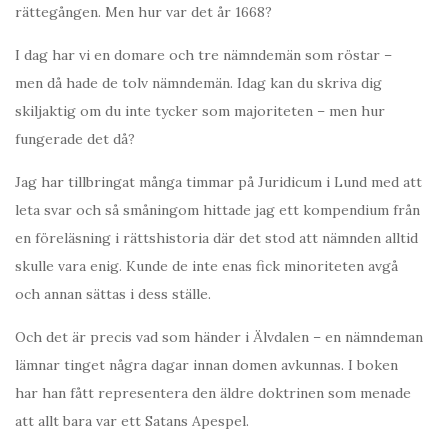
rättegången. Men hur var det år 1668?
I dag har vi en domare och tre nämndemän som röstar –
men då hade de tolv nämndemän. Idag kan du skriva dig
skiljaktig om du inte tycker som majoriteten – men hur
fungerade det då?
Jag har tillbringat många timmar på Juridicum i Lund med att
leta svar och så småningom hittade jag ett kompendium från
en föreläsning i rättshistoria där det stod att nämnden alltid
skulle vara enig. Kunde de inte enas fick minoriteten avgå
och annan sättas i dess ställe.
Och det är precis vad som händer i Älvdalen – en nämndeman
lämnar tinget några dagar innan domen avkunnas. I boken
har han fått representera den äldre doktrinen som menade
att allt bara var ett Satans Apespel.