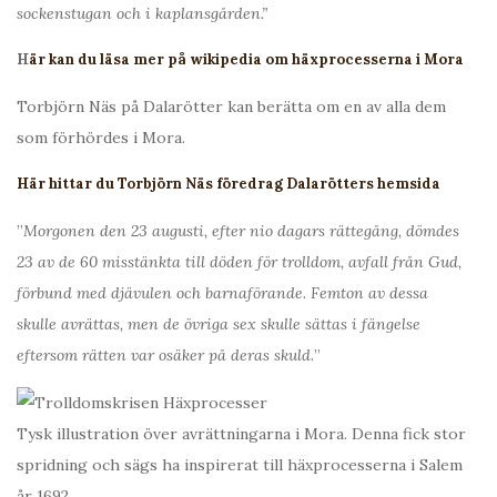
sockenstugan och i kaplansgården.”
H
är kan du läsa mer på wikipedia om häxprocesserna i Mora
Torbjörn Näs på Dalarötter kan berätta om en av alla dem
som förhördes i Mora.
Här hittar du Torbjörn Näs föredrag Dalarötters hemsida
”
Morgonen den 23 augusti, efter nio dagars rättegång, dömdes
23 av de 60 misstänkta till döden för trolldom, avfall från Gud,
förbund med djävulen och barnaförande. Femton av dessa
skulle avrättas, men de övriga sex skulle sättas i fängelse
eftersom rätten var osäker på deras skuld.
”
Tysk illustration över avrättningarna i Mora. Denna fick stor
spridning och sägs ha inspirerat till häxprocesserna i Salem
år 1692.