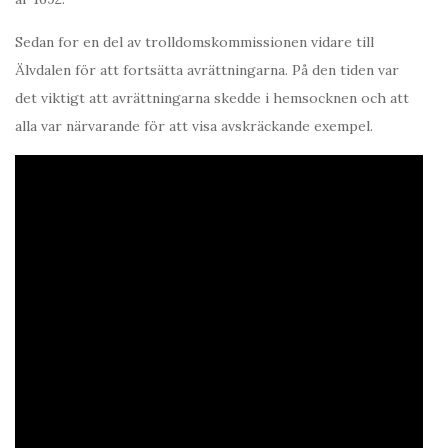
Sedan for en del av trolldomskommissionen vidare till
Älvdalen för att fortsätta avrättningarna. På den tiden var
det viktigt att avrättningarna skedde i hemsocknen och att
alla var närvarande för att visa avskräckande exempel.