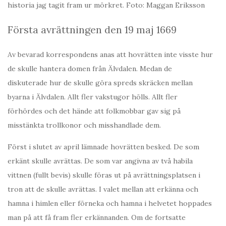
historia jag tagit fram ur mörkret. Foto: Maggan Eriksson
Första avrättningen den 19 maj 1669
Av bevarad korrespondens anas att hovrätten inte visste hur
de skulle hantera domen från Älvdalen. Medan de
diskuterade hur de skulle göra spreds skräcken mellan
byarna i Älvdalen. Allt fler vakstugor hölls. Allt fler
förhördes och det hände att folkmobbar gav sig på
misstänkta trollkonor och misshandlade dem.
Först i slutet av april lämnade hovrätten besked. De som
erkänt skulle avrättas. De som var angivna av två habila
vittnen (fullt bevis) skulle föras ut på avrättningsplatsen i
tron att de skulle avrättas. I valet mellan att erkänna och
hamna i himlen eller förneka och hamna i helvetet hoppades
man på att få fram fler erkännanden. Om de fortsatte