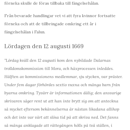
förneka skulle de föras tillbaka till fängelsehålan.
Från bevarade handlingar vet vi att fyra kvinnor fortsatte
förneka och att de tillbringade omkring ett år i
fängelsehålan i Falun.
Lördagen den 12 augusti 1669
”Lördag kväll den 12 augusti kom den nybildade Dalarnas
trolldomskommission till Mora, och häxprocessen inleddes.
Hälften av kommissionens medlemmar, sju stycken, var präster.
Under fem dagar förhördes sextio vuxna och många barn från
byarna omkring. Tyvärr är informationen dålig; den ansvarige
skrivaren säger rent ut att han inte brytt sig om att anteckna
så mycket eftersom bekännelserna är nästan likadana allihop
och det inte var värt att slösa tid på att skriva ned. Det fanns
så många anklagade att rättegången hölls på två ställen, i