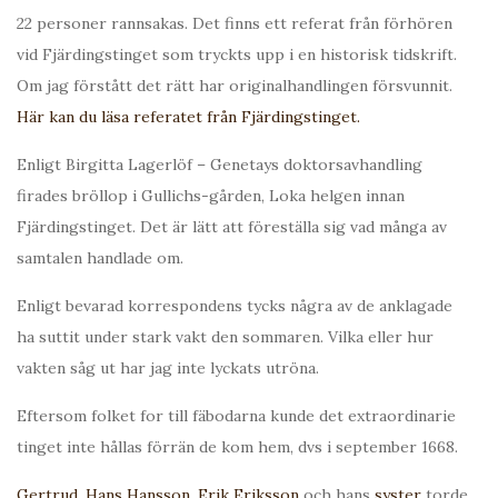
22 personer rannsakas. Det finns ett referat från förhören
vid Fjärdingstinget som tryckts upp i en historisk tidskrift.
Om jag förstått det rätt har originalhandlingen försvunnit.
Här kan du läsa referatet från Fjärdingstinget.
Enligt Birgitta Lagerlöf – Genetays doktorsavhandling
firades bröllop i Gullichs-gården, Loka helgen innan
Fjärdingstinget. Det är lätt att föreställa sig vad många av
samtalen handlade om.
Enligt bevarad korrespondens tycks några av de anklagade
ha suttit under stark vakt den sommaren. Vilka eller hur
vakten såg ut har jag inte lyckats utröna.
Eftersom folket for till fäbodarna kunde det extraordinarie
tinget inte hållas förrän de kom hem, dvs i september 1668.
Gertrud
,
Hans Hansson
,
Erik Eriksson
och hans
syster
torde