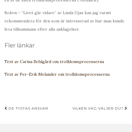
en av de sista trolldomsprocesserna i Älvdalen.)
Boken – ”Livet går vidare” av Linda Ojas kan jag varmt
rekommendera för den som är intresserad av hur man kunde
leva tillsammans efter alla anklagelser.
Fler länkar
Text av Carina Sehlgård om trolldomsprocesserna
Text av Per-Erik Melander om trolldomsprocesserna
Inläggsnavigering
DE TYSTAS ANSVAR
VILKEN VÄG VÄLJER DU?