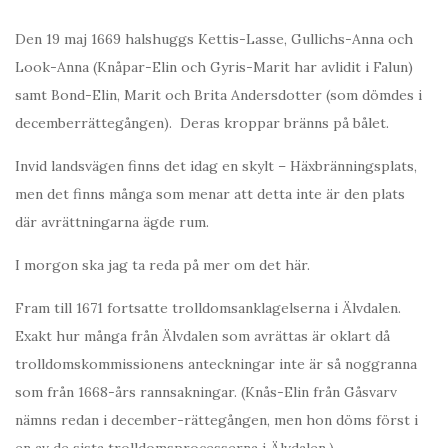
Den 19 maj 1669 halshuggs Kettis-Lasse, Gullichs-Anna och
Look-Anna (Knåpar-Elin och Gyris-Marit har avlidit i Falun)
samt Bond-Elin, Marit och Brita Andersdotter (som dömdes i
decemberrättegången). Deras kroppar bränns på bålet.
Invid landsvägen finns det idag en skylt – Häxbränningsplats,
men det finns många som menar att detta inte är den plats
där avrättningarna ägde rum.
I morgon ska jag ta reda på mer om det här.
Fram till 1671 fortsatte trolldomsanklagelserna i Älvdalen.
Exakt hur många från Älvdalen som avrättas är oklart då
trolldomskommissionens anteckningar inte är så noggranna
som från 1668-års rannsakningar. (Knås-Elin från Gåsvarv
nämns redan i december-rättegången, men hon döms först i