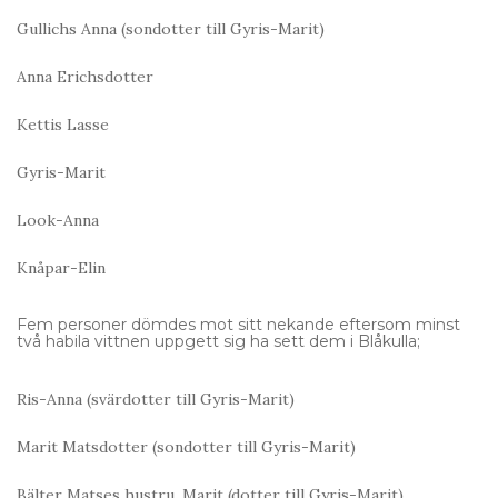
Gullichs Anna (sondotter till Gyris-Marit)
Anna Erichsdotter
Kettis Lasse
Gyris-Marit
Look-Anna
Knåpar-Elin
Fem personer dömdes mot sitt nekande eftersom minst
två habila vittnen uppgett sig ha sett dem i Blåkulla;
Ris-Anna (svärdotter till Gyris-Marit)
Marit Matsdotter (sondotter till Gyris-Marit)
Bälter Matses hustru, Marit (dotter till Gyris-Marit)