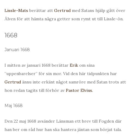
Lissle-Mats
berättar att
Gertrud
med Satans hjälp gått över
Älven för att hämta några getter som rymt ut till Lissle-ön.
1668
Januari 1668
I mitten av januari 1668 berättar
Erik
om sina
”uppenbarelser” för sin mor. Vid den här tidpunkten har
Gertrud
ännu inte erkänt något samröre med Satan trots att
hon redan tagits till förhör av
Pastor Elvius.
Maj 1668
Den 22 maj 1668 avsänder Länsman ett brev till Fogden där
han ber om råd hur han ska hantera jäntan som börjat tala.