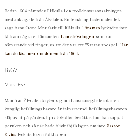
Redan 1664 nämndes Blåkulla i en trolldomsrannsakningen
med anklagade från Älvdalen. En femåring hade under lek
sagt hans Store Mor farit till Blåkulla.
Länsman
lyckades inte
få fram några erkännanden.
Landshövdingen
, som var
närvarande vid tinget, sa att det var ett ”Satans apespel”.
Här
kan du läsa mer om domen från 1664.
1667
Mars 1667
Män från Älvdalen bryter sig in i Länsmansgården där en
kunglig befallningshavare är inkvarterad. Befallningshavaren
släpas ut på gården. I protokollen berättas hur han tappat
peruken och så när hade blivit ihjälslagen om inte
Pastor
Elvius
lyckats lugna folkhopen.