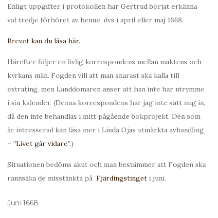
Enligt uppgifter i protokollen har Gertrud börjat erkänna
vid tredje förhöret av henne, dvs i april eller maj 1668.
Brevet kan du läsa här.
Härefter följer en livlig korrespondens mellan maktens och
kyrkans män. Fogden vill att man snarast ska kalla till
extrating, men Landdomaren anser att han inte har utrymme
i sin kalender. (Denna korrespondens har jag inte satt mig in,
då den inte behandlas i mitt pågående bokprojekt. Den som
är intresserad kan läsa mer i Linda Ojas utmärkta avhandling
–
”Livet går vidare”
.)
Situationen bedöms akut och man bestämmer att Fogden ska
rannsaka de misstänkta på
Fjärdingstinget
i juni.
Juni 1668