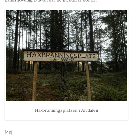
Landshövding Duwall där de meddelar domen.
Häxbränningsplatsen i Älvdalen
Maj