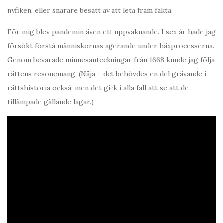
nyfiken, eller snarare besatt av att leta fram fakta.
För mig blev pandemin även ett uppvaknande. I sex år hade jag
försökt förstå människornas agerande under häxprocesserna.
Genom bevarade minnesanteckningar från 1668 kunde jag följa
rättens resonemang. (Nåja – det behövdes en del grävande i
rättshistoria också, men det gick i alla fall att se att de
tillämpade gällande lagar.)