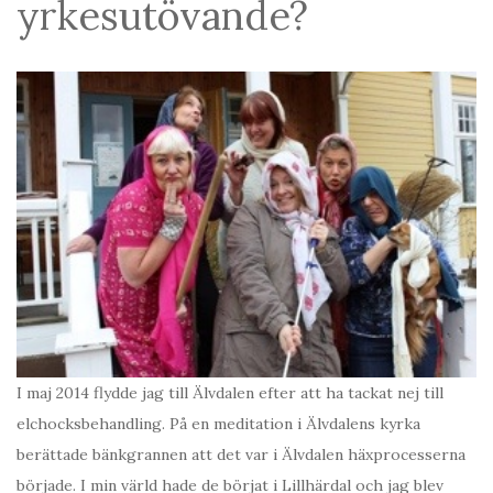
yrkesutövande?
I maj 2014 flydde jag till Älvdalen efter att ha tackat nej till
elchocksbehandling. På en meditation i Älvdalens kyrka
berättade bänkgrannen att det var i Älvdalen häxprocesserna
började. I min värld hade de börjat i Lillhärdal och jag blev