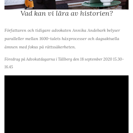
Vad kan vi lära av historien?
Författaren och tidigare advokaten Annika Andebark belyser
paralleller mellan 1600-talets häxprocesser och dagsaktuella
ämnen med fokus på rättssäkerheten.
Föredrag på Advokatdagarna i Tällberg den 18 september 2020 15.30-
16.45