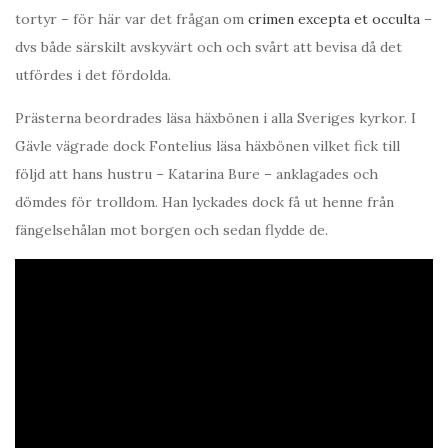
tortyr – för här var det frågan om
crimen excepta et occulta
–
dvs både särskilt avskyvärt och och svårt att bevisa då det
utfördes i det fördolda.
Prästerna beordrades läsa häxbönen i alla Sveriges kyrkor. I
Gävle vägrade dock Fontelius läsa häxbönen vilket fick till
följd att hans hustru – Katarina Bure – anklagades och
dömdes för trolldom. Han lyckades dock få ut henne från
fängelsehålan mot borgen och sedan flydde de.