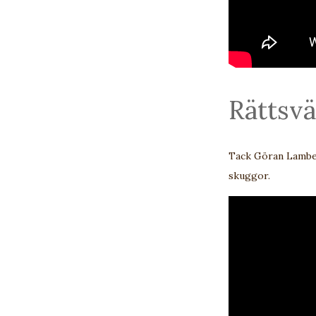
Rättsv
Tack Göran Lambert
skuggor.