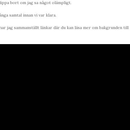
lippa bort om jag sa något olämpligt.
nga samtal innan vi var klara.
 har jag sammanställt länkar där du kan läsa mer om bakgrunden till