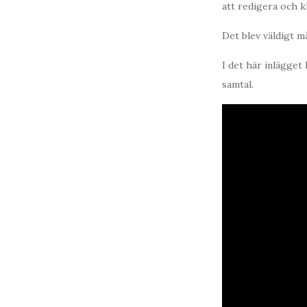
att redigera och k
Det blev väldigt må
I det här inlägget
samtal.