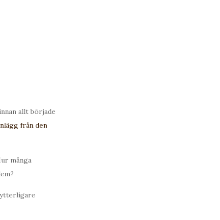
nnan allt började
inlägg från den
 Hur många
dem?
 ytterligare