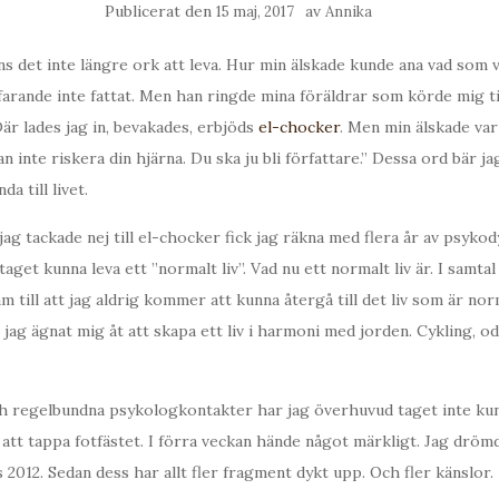
Publicerat den
av
15 maj, 2017
Annika
s det inte längre ork att leva. Hur min älskade kunde ana vad som 
farande inte fattat. Men han ringde mina föräldrar som körde mig ti
Där lades jag in, bevakades, erbjöds
el-chocker
. Men min älskade va
n inte riskera din hjärna. Du ska ju bli författare.” Dessa ord bär 
da till livet.
jag tackade nej till el-chocker fick jag räkna med flera år av psyko
aget kunna leva ett ”normalt liv”. Vad nu ett normalt liv är. I samt
 till att jag aldrig kommer att kunna återgå till det liv som är nor
 jag ägnat mig åt att skapa ett liv i harmoni med jorden. Cykling, o
h regelbundna psykologkontakter har jag överhuvud taget inte ku
 att tappa fotfästet. I förra veckan hände något märkligt. Jag drö
 2012. Sedan dess har allt fler fragment dykt upp. Och fler känslor.