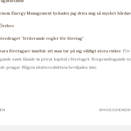
frågasättande
 genom Energy Management lyckades jag driva mig så mycket hårdar
i Örebro
Föredraget ”Irriterande regler för företag”
vara företagare innebär att man tar på sig väldigt stora risker.
För 
agande samt lånade in privat kapital i företaget. Borgensåtagande s
ade pengar. Någon skattereduktion beviljades inte.
avigering
EN
RHODODENDRO