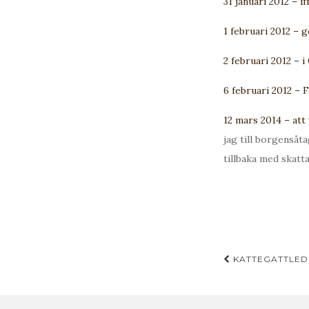
31 januari 2012 – i
1 februari 2012 –
2 februari 2012 – 
6 februari 2012 – 
12 mars 2014 – att 
jag till borgensåt
tillbaka med skatt
Inläggsn
KATTEGATTLED