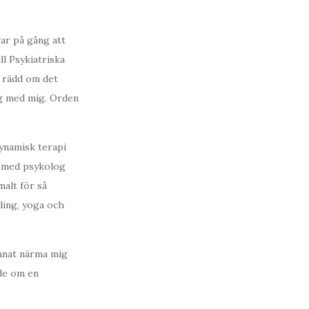
var på gång att
ll Psykiatriska
r rädd om det
jag med mig. Orden
dynamisk terapi
al med psykolog
malt för så
dling, yoga och
nnat närma mig
mde om en