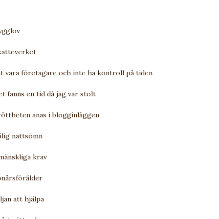
bygglov
skatteverket
tt vara företagare och inte ha kontroll på tiden
et fanns en tid då jag var stolt
tröttheten anas i blogginläggen
dålig nattsömn
omänskliga krav
tonårsförälder
ljan att hjälpa