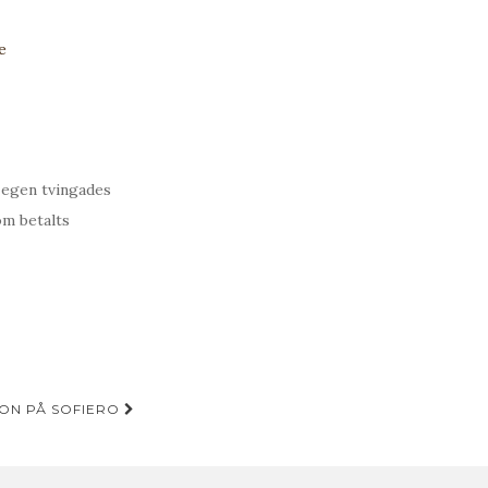
e
egen tvingades
om betalts
N PÅ SOFIERO