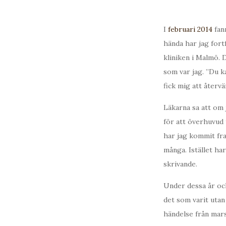
I
februari 2014
fann
hända har jag fort
kliniken i Malmö. 
som var jag. ”Du ka
fick mig att återvän
Läkarna sa att om 
för att överhuvud t
har jag kommit fram
många. Istället har
skrivande.
Under dessa år oc
det som varit utan
händelse från mars