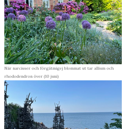
När narcisser och förgätmigej blommat ut tar allium och
rhododendron över (10 juni)