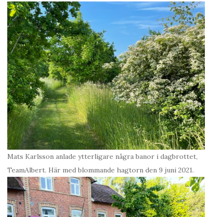
Mats Karlsson anlade ytterligare några banor i dagbrottet,
TeamAlbert. Här med blommande hagtorn den 9 juni 2021.