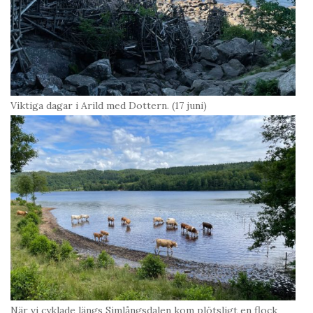
Viktiga dagar i Arild med Dottern. (17 juni)
När vi cyklade längs Simlångsdalen kom plötsligt en flock