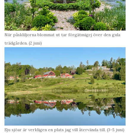
När påskliljorna blommat ut tar förgätmigej över den gula
trädgården. (2 juni)
Sju sjöar är verkligen en plats jag vill återvända till. (3-5 juni)