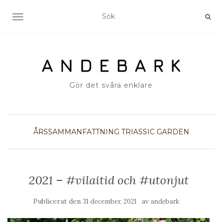
SLÅ PÅ/AV NAVIGERING
Gör det svåra enklare
ÅRSSAMMANFATTNING
TRIASSIC GARDEN
2021 – #vilaitid och #utonjut
Publicerat den
av
31 december, 2021
andebark