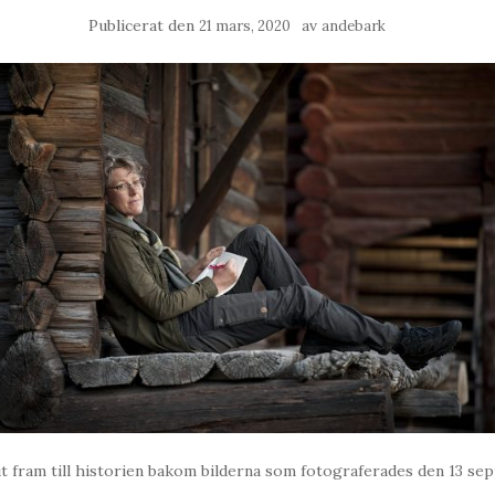
Publicerat den
av
21 mars, 2020
andebark
t fram till historien bakom bilderna som fotograferades den 13 se