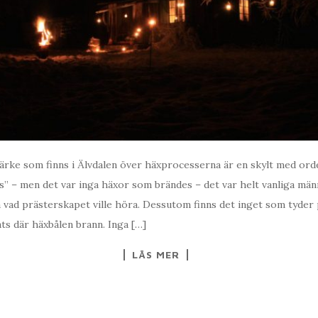
rke som finns i Älvdalen över häxprocesserna är en skylt med ord
s” – men det var inga häxor som brändes – det var helt vanliga mä
 vad prästerskapet ville höra. Dessutom finns det inget som tyder 
ats där häxbålen brann. Inga […]
LÄS MER