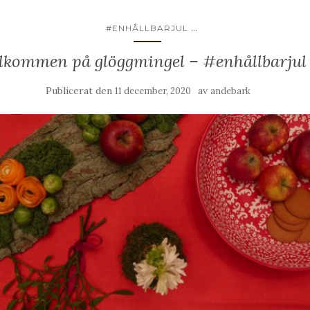
...
#ENHÅLLBARJUL
lkommen på glöggmingel – #enhållbarjul 
Publicerat den
av
11 december, 2020
andebark