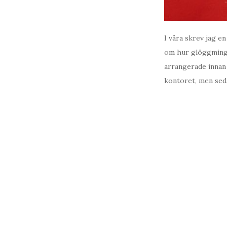
I våra skrev jag e
om hur glöggminglet
arrangerade innan
kontoret, men seda