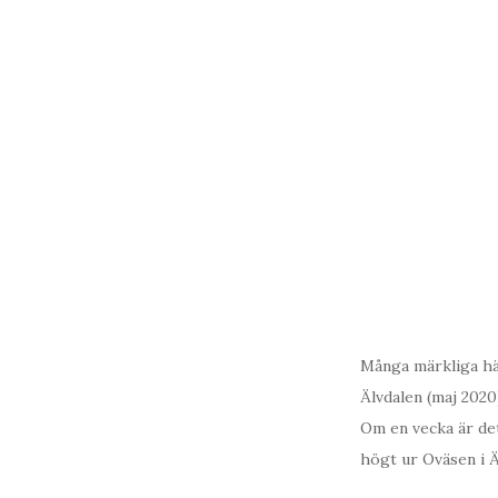
Många märkliga hän
Älvdalen (maj 2020
Om en vecka är det
högt ur Oväsen i Ä