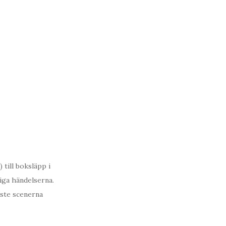
 till boksläpp i
liga händelserna.
aste scenerna