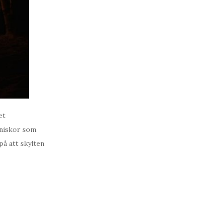
et
nniskor som
på att skylten