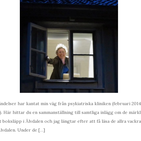
delser har kantat min väg från psykiatriska kliniken (februari 2014)
). Här hittar du en sammanställning till samtliga inlägg om de märk
 boksläpp i Älvdalen och jag längtar efter att få läsa de allra vackr
lvdalen. Under de […]