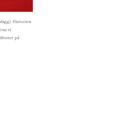
nlägg). Historien
rna vi
lfester på